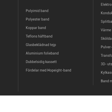
Elektr
Polyimid band
Konduk
Polyester band
Splitb
Koppar band
Värme 
Teflons häftband
Skölda
Glasbeklädnad tejp
Pulver-
Aluminium folieband
Transf
Dubbelsidig kassett
3D- ut
Fördelar med Hopeight-band
Kylkas
Band m