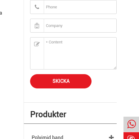
a
SKICKA
Produkter
Polyimid band