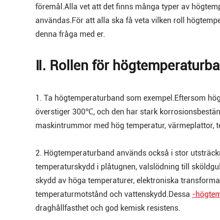
föremål.Alla vet att det finns många typer av högte
användas.För att alla ska få veta vilken roll högtem
denna fråga med er.
Ⅱ. Rollen för högtemperaturb
1. Ta högtemperaturband som exempel.Eftersom hög
överstiger 300℃, och den har stark korrosionsbeständ
maskintrummor med hög temperatur, värmeplattor, t
2. Högtemperaturband används också i stor utsträcknin
temperaturskydd i plåtugnen, valslödning till sköldgu
skydd av höga temperaturer, elektroniska transforma
temperaturmotstånd och vattenskydd.Dessa
-högte
draghållfasthet och god kemisk resistens.