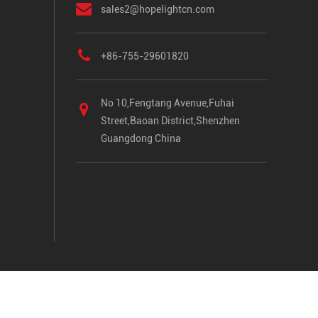
sales2@hopelightcn.com
+86-755-29601820
No 10,Fengtang Avenue,Fuhai
Street,Baoan District,Shenzhen
Guangdong China