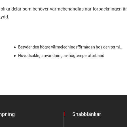
 olika delar som behöver värmebehandlas när förpackningen är
kydd.
Betyder den högre värmeledningsförmågan hos den termiska tejpen bättre prestanda?
Huvudsaklig användning av högtemperaturband
mpning
Snabblänkar