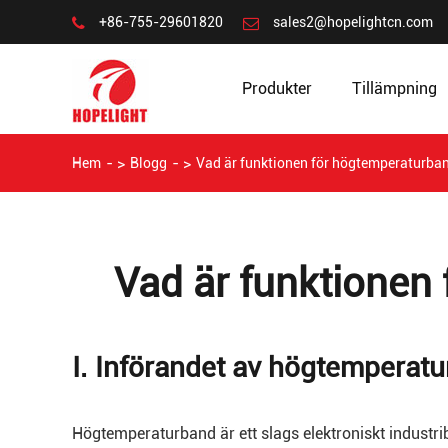
+86-755-29601820
sales2@hopelightcn.com
Produkter
Tillämpning
Hem
Blogg
Vad är funktionen för högtemperaturba
Vad är funktionen
Ⅰ. Införandet av högtemperat
Högtemperaturband är ett slags elektroniskt industr