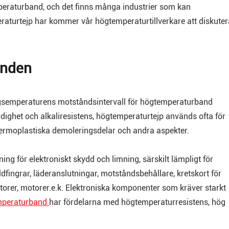
mperaturband, och det finns många industrier som kan
peraturtejp har kommer vår högtemperaturtillverkare att diskuter
anden
semperaturens motståndsintervall för högtemperaturband
ighet och alkaliresistens, högtemperaturtejp används ofta för
ermoplastiska demoleringsdelar och andra aspekter.
g för elektroniskt skydd och limning, särskilt lämpligt för
ldfingrar, läderanslutningar, motståndsbehållare, kretskort för
torer, motorer.e.k. Elektroniska komponenter som kräver starkt
mperaturband
har fördelarna med högtemperaturresistens, hög