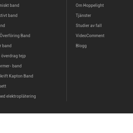
oniskt band
Om Hoppelight
tivt band
Tjänster
and
Studier av fall
Överföring Band
VideoComment
r band
Blogg
 överdrag tejp
ormer- band
skrift Kapton Band
sett
ed elektroplätering