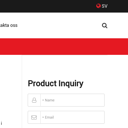
SV
akta oss
Product Inquiry
i