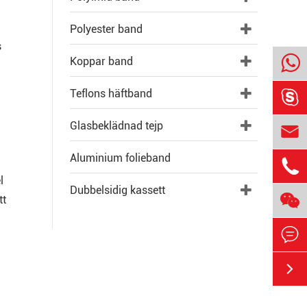
Polyester band
s
Koppar band
Teflons häftband

Glasbeklädnad tejp

Aluminium folieband

l
Dubbelsidig kassett

tt

