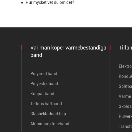
Hur mycket vet du om det?
Var man köper värmebeständiga
Tillä
band
Elektr
Polyimid band
Konduk
Polyester band
Splitb
Koppar band
Värme 
Teflons häftband
Skölda
Glasbeklädnad tejp
Pulver-
Aluminium folieband
Transf