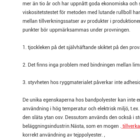
mer än tio år och har uppnått goda ekonomiska och so
viskositetstestet för metoden med lutande rullboll h
mellan tillverkningssatser av produkter i produktion
punkter bör uppmärksammas under provningen.
1. tjockleken på det självhäftande skiktet på den prov
2. Det finns inga problem med bindningen mellan li
3. styvheten hos ryggmaterialet påverkar inte adhes
De unika egenskaperna hos bandpolyester kan inte e
användning i hög temperatur och elektrisk miljö, t.ex.
den släta ytan osv. Dessutom används den också i stor
beläggningsindustrin.Nästa, som en mogen .
tillverk
korrekt användning av tejppolyester. ,