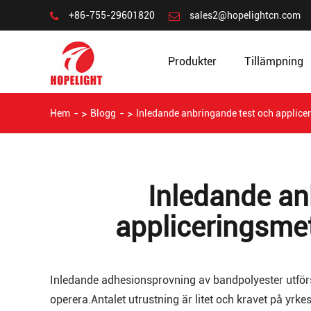
+86-755-29601820
sales2@hopelightcn.com
Produkter
Tillämpning
Hem
Blogg
Inledande anbringande test och applice
Inledande an
appliceringsme
Inledande adhesionsprovning av bandpolyester utförs
operera.Antalet utrustning är litet och kravet på yrk