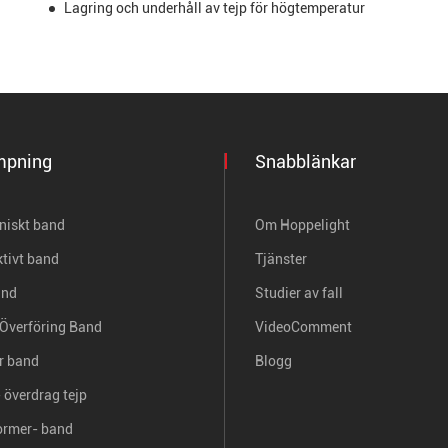
Lagring och underhåll av tejp för högtemperatur
mpning
Snabblänkar
oniskt band
Om Hoppelight
tivt band
Tjänster
and
Studier av fall
Överföring Band
VideoComment
r band
Blogg
 överdrag tejp
ormer- band