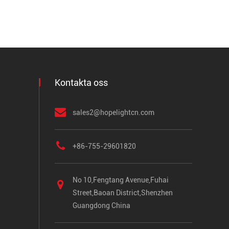
Kontakta oss
sales2@hopelightcn.com
+86-755-29601820
No 10,Fengtang Avenue,Fuhai
Street,Baoan District,Shenzhen
Guangdong China