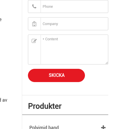
e
SKICKA
d av
Produkter
Polyimid band