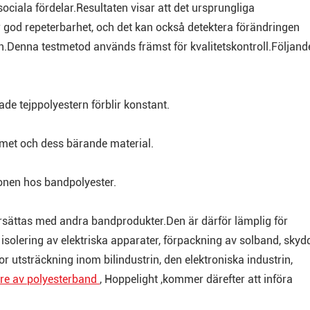
ciala fördelar.Resultaten visar att det ursprungliga
ar god repeterbarhet, och det kan också detektera förändringen
en.Denna testmetod används främst för kvalitetskontroll.Följand
ade tejppolyestern förblir konstant.
mmet och dess bärande material.
ionen hos bandpolyester.
rsättas med andra bandprodukter.Den är därför lämplig för
 isolering av elektriska apparater, förpackning av solband, skyd
 utsträckning inom bilindustrin, den elektroniska industrin,
are av polyesterband
, Hoppelight ,kommer därefter att införa