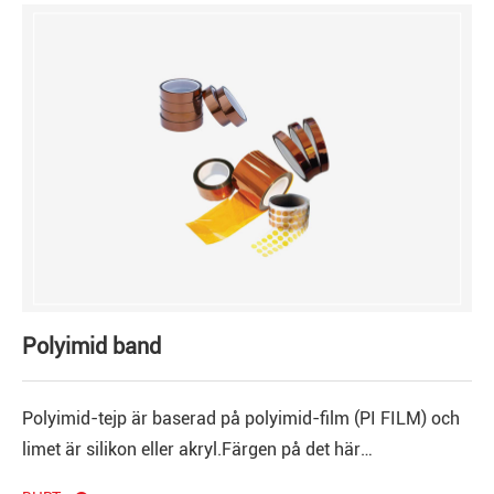
Akrylisk häftning av kapton band
Polyimid kiseltejp
Polyimid band
Polyimid-tejp är baserad på polyimid-film (PI FILM) och
limet är silikon eller akryl.Färgen på det här
kaotonbandet kan vara gul eller svart.