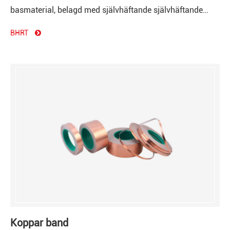
basmaterial, belagd med självhäftande självhäftande
silikon med hög prestanda, tryckkänsligt eller
BHRT
akrylflamskyddsmedel.
Koppar band med Konduktiv häftning
Koppar band med icke-ledande stift
Koppar band