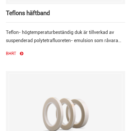
Teflons häftband
Teflon- högtemperaturbeständig duk är tillverkad av
suspenderad polytetrafluoreten- emulsion som råvara
och impregnerad med en högeffektiv glasfiberduk.
BHRT
Enkelsidig glasbeklädnadstejp
Dubbelsidig glasbeklädnad band