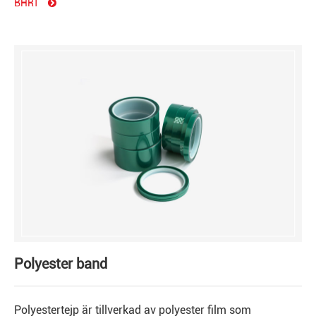
BHRT
Polyester band med akrylisk häftning
Polyester band med silikonisk addition
Polyester band
Polyestertejp är tillverkad av polyester film som