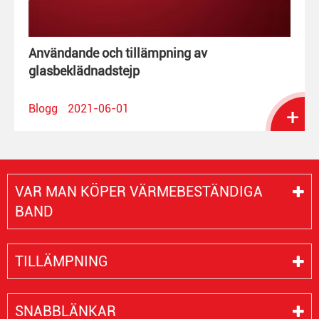
Användande och tillämpning av
glasbeklädnadstejp
Blogg
2021-06-01
+
VAR MAN KÖPER VÄRMEBESTÄNDIGA
BAND
TILLÄMPNING
SNABBLÄNKAR