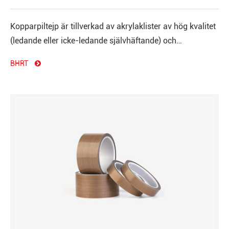
Kopparpiltejp är tillverkad av akrylaklister av hög kvalitet
(ledande eller icke-ledande självhäftande) och
kopparmaterial med stark adhesion och god elektrisk
BHRT
ledningsförmåga.
Filmband av polytetrafluoreten
PTFE belagt glas, tejp med bindemedel
BBQ Grill Mat