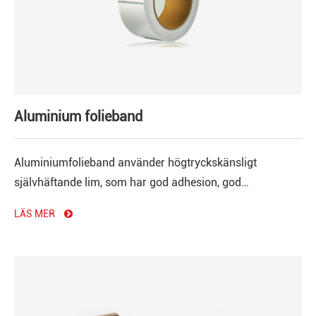
Aluminium folieband
Aluminiumfolieband använder högtryckskänsligt
självhäftande lim, som har god adhesion, god
konduktivitet och anti åldrande effekt!
LÄS MER